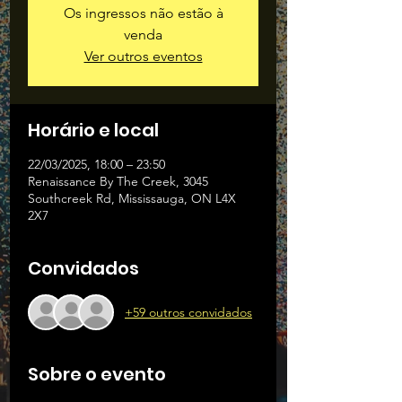
Os ingressos não estão à
venda
Ver outros eventos
Horário e local
22/03/2025, 18:00 – 23:50
Renaissance By The Creek, 3045
Southcreek Rd, Mississauga, ON L4X
2X7
Convidados
+59 outros convidados
Sobre o evento